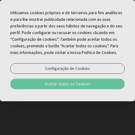
PT
Utilizamos cookies próprios e de terceiros para fins analíticos
e para lhe mostrar publicidade relacionada com as suas
preferências a partir dos seus hábitos de navegação e do seu
perfil. Pode configurar ou recusar os cookies clicando em
“Configuração de cookies”. Também pode aceitar todos os
cookies, premindo o botão “Aceitar todos os cookies”. Para
mais informações, pode visitar a nossa Politica de Cookies.
Política de Privacidade e Dados
Configuração de Cookies
Pessoais
Aceitar todos os Cookies
Política de Privacidade e Dados Pessoais -
aplicável aos Usuários deste Negócio de
Hospitalidade ao fazer uma reserva
Controlador de Dados (nós):
O Negócio de
Hospitalidade que fornecerá a você, ao usuário, ao