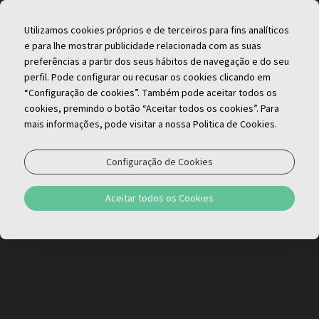
PT
Utilizamos cookies próprios e de terceiros para fins analíticos
e para lhe mostrar publicidade relacionada com as suas
preferências a partir dos seus hábitos de navegação e do seu
perfil. Pode configurar ou recusar os cookies clicando em
“Configuração de cookies”. Também pode aceitar todos os
cookies, premindo o botão “Aceitar todos os cookies”. Para
mais informações, pode visitar a nossa Politica de Cookies.
Cabazes de Pequeno-almoço
Configuração de Cookies
Se preferir usufruir de um pequeno almoço caseiro
Aceitar todos os Cookies
temos 2 opções de cabazes.
O serviço deverá ser requisitado no momento da
reserva do apartamento ou na receção com
uma antecedência mínima de 24 horas.
Cabaz para 1 pessoa
€ 12.50