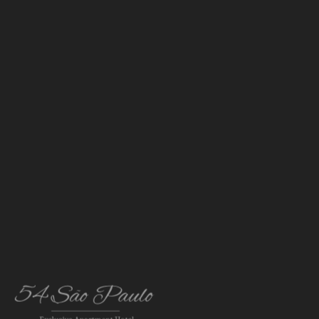
Leite
Sumo de Laranja Natural
Chá ( saquetas), Café ou descafeinado (em cápsulas)
Pão de 2 qualidades
Croissant
Manteiga
Queijo
Mel
Iogurte natural com ou sem granola
Fruta da época
Fiambre
Doce caseiro
Cabaz para 2 pessoas
€ 25
Leite
Sumo de Laranja Natural